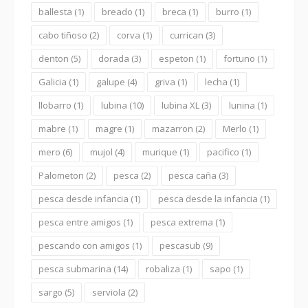
ballesta
(1)
breado
(1)
breca
(1)
burro
(1)
cabo tiñoso
(2)
corva
(1)
currican
(3)
denton
(5)
dorada
(3)
espeton
(1)
fortuno
(1)
Galicia
(1)
galupe
(4)
griva
(1)
lecha
(1)
llobarro
(1)
lubina
(10)
lubina XL
(3)
lunina
(1)
mabre
(1)
magre
(1)
mazarron
(2)
Merlo
(1)
mero
(6)
mujol
(4)
murique
(1)
pacifico
(1)
Palometon
(2)
pesca
(2)
pesca caña
(3)
pesca desde infancia
(1)
pesca desde la infancia
(1)
pesca entre amigos
(1)
pesca extrema
(1)
pescando con amigos
(1)
pescasub
(9)
pesca submarina
(14)
robaliza
(1)
sapo
(1)
sargo
(5)
serviola
(2)