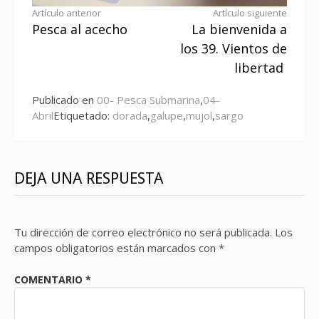
Seguir
Artículo anterior
Artículo siguiente
Pesca al acecho
La bienvenida a
leyendo
los 39. Vientos de
libertad
Publicado en
00- Pesca Submarina
,
04-
Abril
Etiquetado:
dorada
,
galupe
,
mujol
,
sargo
DEJA UNA RESPUESTA
Tu dirección de correo electrónico no será publicada.
Los
campos obligatorios están marcados con
*
COMENTARIO
*