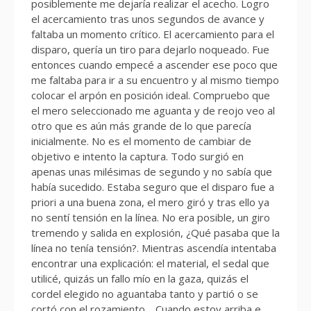
posiblemente me dejaría realizar el acecho. Logro
el acercamiento tras unos segundos de avance y
faltaba un momento crítico. El acercamiento para el
disparo, quería un tiro para dejarlo noqueado. Fue
entonces cuando empecé a ascender ese poco que
me faltaba para ir a su encuentro y al mismo tiempo
colocar el arpón en posición ideal. Compruebo que
el mero seleccionado me aguanta y de reojo veo al
otro que es aún más grande de lo que parecía
inicialmente. No es el momento de cambiar de
objetivo e intento la captura. Todo surgió en
apenas unas milésimas de segundo y no sabía que
había sucedido. Estaba seguro que el disparo fue a
priori a una buena zona, el mero giró y tras ello ya
no sentí tensión en la línea. No era posible, un giro
tremendo y salida en explosión, ¿Qué pasaba que la
línea no tenía tensión?. Mientras ascendía intentaba
encontrar una explicación: el material, el sedal que
utilicé, quizás un fallo mío en la gaza, quizás el
cordel elegido no aguantaba tanto y partió o se
cortó con el rozamiento… Cuando estoy arriba e