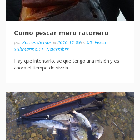
Como pescar mero ratonero
por
Zorros de mar
el
2016-11-09
en
00- Pesca
Submarina
,
11- Noviembre
Hay que intentarlo, se que tengo una misión y es
ahora el tiempo de vivirla.