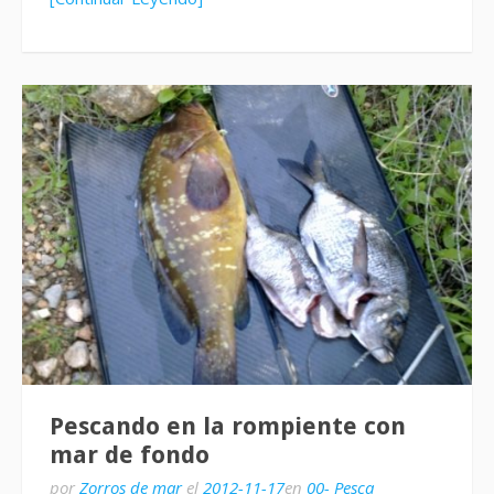
Pescando en la rompiente con
mar de fondo
por
Zorros de mar
el
2012-11-17
en
00- Pesca