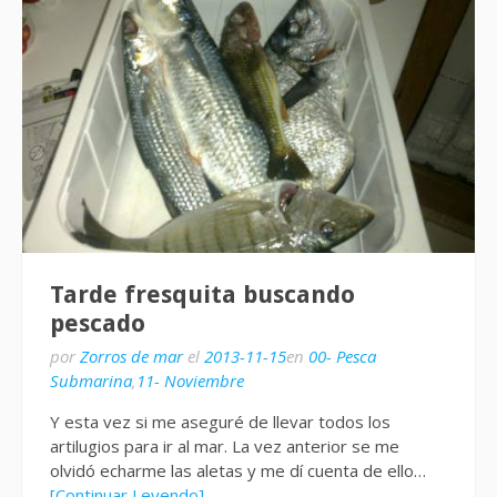
Tarde fresquita buscando
pescado
por
Zorros de mar
el
2013-11-15
en
00- Pesca
Submarina
,
11- Noviembre
Y esta vez si me aseguré de llevar todos los
artilugios para ir al mar. La vez anterior se me
olvidó echarme las aletas y me dí cuenta de ello…
[Continuar Leyendo]