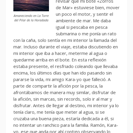
revisar que mi bote «Zorros
de Mar» estuviese bien, mover
un poco el motor, y sentir el
Amaneciendo en La Torre
ambiente de mar. Me daba
del Pilar de la Horadada
igual si pescaba en pesca
submarina o me ponía un rato
con la caña, solo sentía en mi interior la llamada del
mar. Incluso durante el viaje, estaba discutiendo en
mi interior que iba a hacer, meterme al agua o
quedarme arriba en el bote. En esta reflexión
estaba presente, el resfriado coleando que llevaba
encima, los últimos días que han ido pasando sin
pararse la vida, mi amigo Kara-yo que falleció. A
parte de compartir la afición por la pesca, la
afrontábamos de manera muy similar, disfrutar de
la afición, sin marcas, sin records, solo ir al mar y
disfrutar. Antes de llegar al destino, mi interior ya lo
tenía claro, me tenía que meter al agua, si se
cruzaba una buena pieza, estaría dedicada a él, si
no intentar un ranchico para la familia. Ramón, Kara-
yo, ese que anda por ahí contigo observando lo