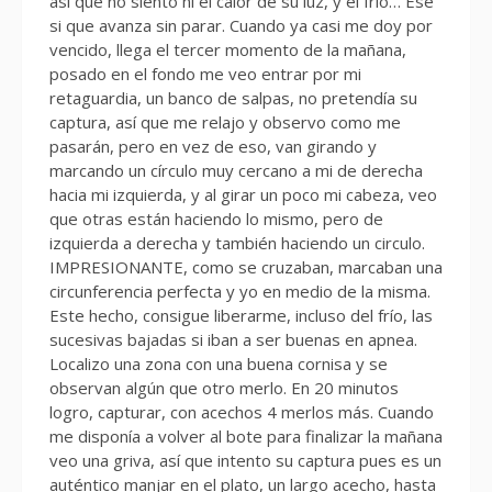
así que no siento ni el calor de su luz, y el frío… Ese
si que avanza sin parar. Cuando ya casi me doy por
vencido, llega el tercer momento de la mañana,
posado en el fondo me veo entrar por mi
retaguardia, un banco de salpas, no pretendía su
captura, así que me relajo y observo como me
pasarán, pero en vez de eso, van girando y
marcando un círculo muy cercano a mi de derecha
hacia mi izquierda, y al girar un poco mi cabeza, veo
que otras están haciendo lo mismo, pero de
izquierda a derecha y también haciendo un circulo.
IMPRESIONANTE, como se cruzaban, marcaban una
circunferencia perfecta y yo en medio de la misma.
Este hecho, consigue liberarme, incluso del frío, las
sucesivas bajadas si iban a ser buenas en apnea.
Localizo una zona con una buena cornisa y se
observan algún que otro merlo. En 20 minutos
logro, capturar, con acechos 4 merlos más. Cuando
me disponía a volver al bote para finalizar la mañana
veo una griva, así que intento su captura pues es un
auténtico manjar en el plato, un largo acecho, hasta