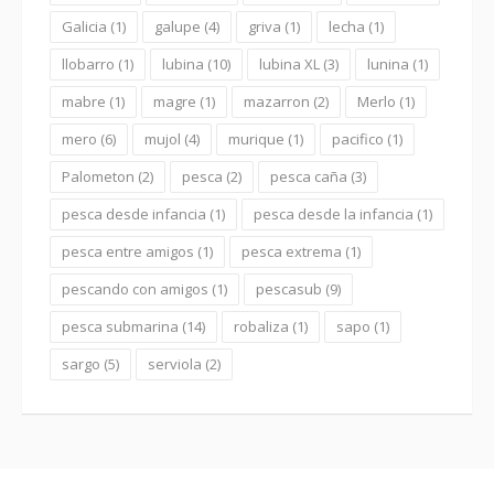
Galicia
(1)
galupe
(4)
griva
(1)
lecha
(1)
llobarro
(1)
lubina
(10)
lubina XL
(3)
lunina
(1)
mabre
(1)
magre
(1)
mazarron
(2)
Merlo
(1)
mero
(6)
mujol
(4)
murique
(1)
pacifico
(1)
Palometon
(2)
pesca
(2)
pesca caña
(3)
pesca desde infancia
(1)
pesca desde la infancia
(1)
pesca entre amigos
(1)
pesca extrema
(1)
pescando con amigos
(1)
pescasub
(9)
pesca submarina
(14)
robaliza
(1)
sapo
(1)
sargo
(5)
serviola
(2)