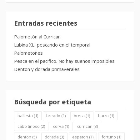
Entradas recientes
Palometón al Currican
Lubina XL, pescando en el temporal
Palometones
Pesca en el pacifico. No hay sueños imposibles
Denton y dorada primaverales
Búsqueda por etiqueta
ballesta
(1)
breado
(1)
breca
(1)
burro
(1)
cabo tiñoso
(2)
corva
(1)
currican
(3)
denton
(5)
dorada
(3)
espeton
(1)
fortuno
(1)